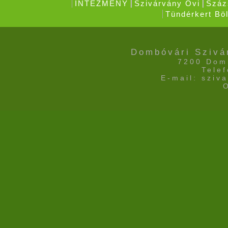
INTÉZMÉNY
Szivárvány Ovi
Száz
Tündérkert Böl
Dombóvári Szivá
7200 Domb
Tele
E-mail: sziv