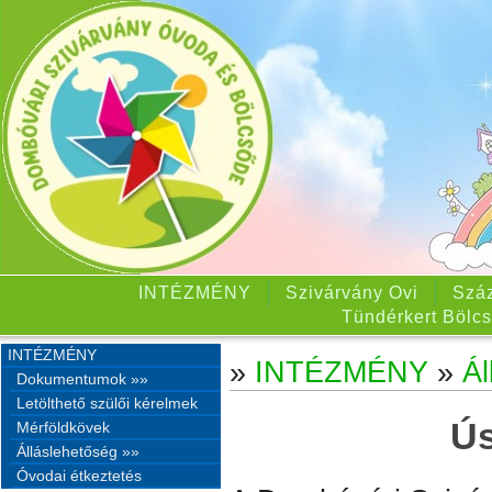
INTÉZMÉNY
Szivárvány Ovi
Száz
Tündérkert Bölcs
INTÉZMÉNY
»
INTÉZMÉNY
»
Ál
Dokumentumok »»
Letölthető szülői kérelmek
Ús
Mérföldkövek
Álláslehetőség »»
Óvodai étkeztetés