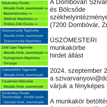
A Dombóvári Szivá
Szivárvány Óvoda
és Bölcsőde
Aktuális hírek, események »»
Bázisintézmény »»
székhelyintézmény
Játékvár Alapítvány »»
(7200 Dombóvár, Zrí
Örökös Zöld Óvoda »»
Százszorszép Tagóvoda
Aktuális hírek, események
ÚSZÓMESTERI
Százszorszép Alapítvány
munkakörbe
Zöld Liget Tagóvoda
Aktuális hírek, események »»
hirdet állást
Gyöngyszem Alapítvány
Ovi-jogsi
2024. szeptember 2
Csikóstőttősi Tagóvoda
Aktuális hírek, események
a szivarvanyovi@do
Tündérkert Bölcsőde
várjuk a fényképes 
Aktuális hírek, események
Szivárvány Óvoda
Tanuszodája - óvodai úszás
A munkakör betölté
Uszodai hírek, események